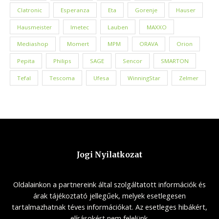
Clatronic
Esperanza
Eta
Gorenje
Hauser
Hausmeister
Imetec
Lauben
MAXXO
Mediashop
Momert
MPM
ORAVA
Orion
Pepita
Philips
SAGE
Sencor
SMARTON
Tefal
Tescoma
Ufesa
WinningStar
Zelmer
Jogi Nyilatkozat
Oldalainkon a partnereink által szolgáltatott információk és
árak tájékoztató jellegűek, melyek esetlegesen
tartalmazhatnak téves információkat. Az esetleges hibákért,
elírásokért nem felelünk.