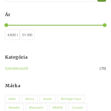
e
a
Ár
r
c
h
Kategória
Szendvicssütő
(70)
Márka
Adler
Amica
Ariete
Berlinger Haus
Bewello
Blaumann
BRAUN
Cecotec