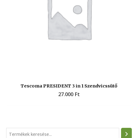
Tescoma PRESIDENT 3 in 1 Szendvicssütő
27.000
Ft
S