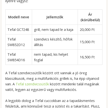
ilyenre vágysz:
Ár
Modell neve
Jellemzők
(körülbelül)
Tefal GC7248
grill, nem tapad le a kaja
20,000 Ft
Tefal
szendvics készítő, hőfok
15,000 Ft
SW852D12
állítás
Tefal
nem tapad, kis helyet
16,500 Ft
SW854D16
foglal
A Tefal szendvicssütők között ott vannak a jó öreg
klasszikusok, meg a multifunkciós grillek is, ha épp olyanod
van. A
Tefal szendvicssütők
között mindenki talál magának
valót, legyen az egyszerű vagy multifunkciós.
A legjobb dolog a Tefal cuccokban az a tapadásmentes
felületük, ami könnyűvé teszi a sütést és a takarítást. Plusz,