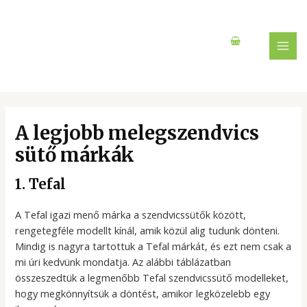
Skip
to
content
MAI
MEN
A legjobb melegszendvics
sütő márkák
1. Tefal
A Tefal igazi menő márka a szendvicssütők között,
rengetegféle modellt kínál, amik közül alig tudunk dönteni.
Mindig is nagyra tartottuk a Tefal márkát, és ezt nem csak a
mi úri kedvünk mondatja. Az alábbi táblázatban
összeszedtük a legmenőbb Tefal szendvicssütő modelleket,
hogy megkönnyítsük a döntést, amikor legközelebb egy