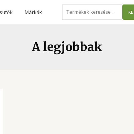
Search
ssütők
Márkák
KE
for:
A legjobbak