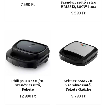
Szendvicssütő retro
7.590
Ft
HM8812, 800W, inox
9.590
Ft
Philips HD2330/90
Zelmer ZSM7710
Szendvicssütő,
Szendvicssütő,
Fekete
Fekete-Szürke
12.990
Ft
9.790
Ft