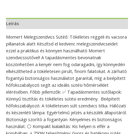
Leírás
Momert Melegszendvics Sütéő: Tökéletes reggeli és vacsora
pillanatok alatt Készítsd el kedvenc melegszendvicseidet
ezzel a praktikus és könnyen használható Momert
szendvicssütővel! A tapadásmentes bevonatnak
köszönhetően a kenyér nem fog odaragadni, így könnyedén
elkészítheted a tökéletesen pirult, finom falatokat. A zárható
fogantyú biztonságos használatot garantál, míg a beépített
hőfokszabályozó segít az ideális sütési hőmérséklet
elérésében. Főbb jellemzők: ✅ Tapadásmentes sütőlapok:
Könnyű tisztítás és tökéletes sütési eredmény. ️ Beépített
hőfokszabályozó: A tökéletesen sült szendvics titka. Hálózati
és készenléti lámpa: Egyértelmű jelzés a készülék állapotáról.
Biztonsági szorító a fogantyún: Kényelmes és biztonságos
használat. ⚪ Kompakt kialakítás: Kis helyen is elfér a
konyhában. ⚡ 750W teljesítmény: Gyors és hatékony sütés.