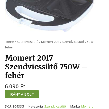
Home
/
Szendvicssütő
/ Momert 2017 Szendvicssütő 750W –
fehér
Momert 2017
Szendvicssütő 750W –
fehér
6.090
Ft
IRÁNY A BOLT
SKU:
804335
Kategória:
Szendvicssütő
Márka:
Momert